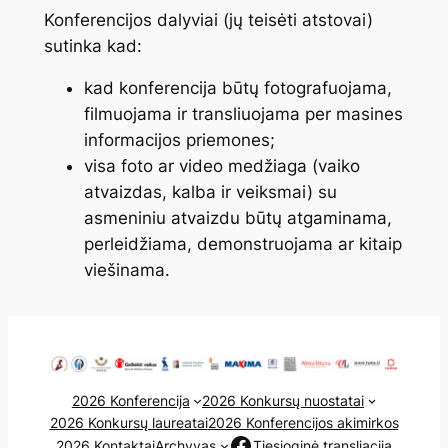
Konferencijos dalyviai (jų teisėti atstovai)
sutinka kad:
kad konferencija būtų fotografuojama,
filmuojama ir transliuojama per masines
informacijos priemones;
visa foto ar video medžiaga (vaiko
atvaizdas, kalba ir veiksmai) su
asmeniniu atvaizdu būtų atgaminama,
perleidžiama, demonstruojama ar kitaip
viešinama.
2026 Konferencija
2026 Konkursų nuostatai
2026 Konkursų laureatai
2026 Konferencijos akimirkos
Facebook
2026 Kontaktai
Archyvas
Tiesioginė transliacija