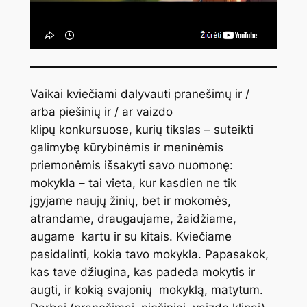
Vaikai kviečiami dalyvauti
pranešimų
ir /
arba
piešinių
ir / ar
vaizdo
klipų
konkursuose, kurių tikslas – suteikti
galimybę kūrybinėmis ir meninėmis
priemonėmis išsakyti savo nuomonę:
mokykla – tai vieta, kur kasdien ne tik
įgyjame naujų žinių, bet ir mokomės,
atrandame, draugaujame, žaidžiame,
augame kartu ir su kitais. Kviečiame
pasidalinti, kokia tavo mokykla. Papasakok,
kas tave džiugina, kas padeda mokytis ir
augti, ir kokią svajonių mokyklą, matytum.