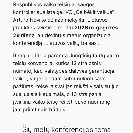
Respublikos vaiko teisių apsaugos
kontrolieriaus įstaiga, VO „Gelbėkit vaikus“,
Artūro Noviko džiazo mokykla, Lietuvos
įtraukties švietime centru
2026 m. gegužės
29 dieną
jau devintus metus organizuoja
konferenciją „Lietuvos vaikų balsas“.
Renginio idėja paremta Jungtinių tautų vaiko
teisių konvencija, kurios 12 straipsnis
numato, kad valstybės dalyvės garantuoja
vaikui, sugebančiam suformuluoti savo
pažiūras, teisę laisvai jas reikšti visais su juo
susijusiais klausimais, o 13 straipsnis
įtvirtina vaiko teisę reikšti savo nuomonę
jam priimtinais būdais.
Šių metų konferencijos tema