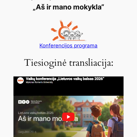
„
Aš ir mano mokykla
“
Konferencijos programa
Tiesioginė transliacija: