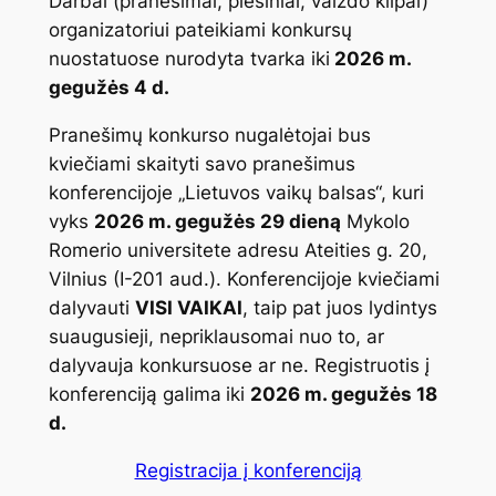
Darbai (pranešimai, piešiniai, vaizdo klipai)
organizatoriui pateikiami konkursų
nuostatuose nurodyta tvarka iki
2026 m.
gegužės 4 d.
Pranešimų konkurso nugalėtojai bus
kviečiami skaityti savo pranešimus
konferencijoje „Lietuvos vaikų balsas“, kuri
vyks
2026 m. gegužės 29 dieną
Mykolo
Romerio universitete adresu Ateities g. 20,
Vilnius (I-201 aud.). Konferencijoje kviečiami
dalyvauti
VISI VAIKAI
, taip pat juos lydintys
suaugusieji, nepriklausomai nuo to, ar
dalyvauja konkursuose ar ne. Registruotis į
konferenciją galima
iki
2026 m. gegužės 18
d.
Registracija į konferenciją