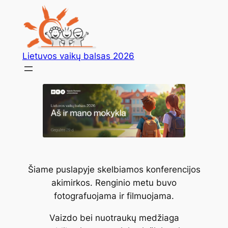
Skip
to
content
Lietuvos vaikų balsas 2026
Šiame puslapyje skelbiamos konferencijos
akimirkos. Renginio metu buvo
fotografuojama ir filmuojama.
Vaizdo bei nuotraukų medžiaga