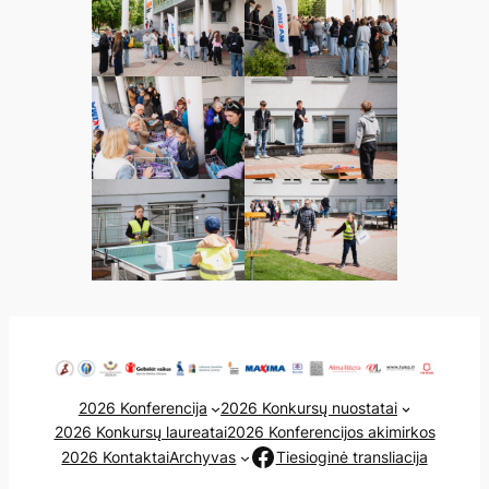
2026 Konferencija
2026 Konkursų nuostatai
2026 Konkursų laureatai
2026 Konferencijos akimirkos
Facebook
2026 Kontaktai
Archyvas
Tiesioginė transliacija